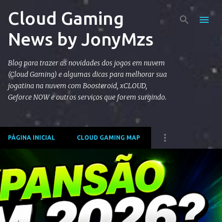
Cloud Gaming
Pular para o conteúdo principal
News by JonyMzs
Blog para trazer as novidades dos jogos em nuvem
(Cloud Gaming) e algumas dicas para melhorar sua
jogatina na nuvem com Boosteroid, xCLOUD,
Geforce NOW e outros serviços que forem surgindo.
PÁGINA INICIAL
CLOUD GAMING MAP
P
o
s
t
a