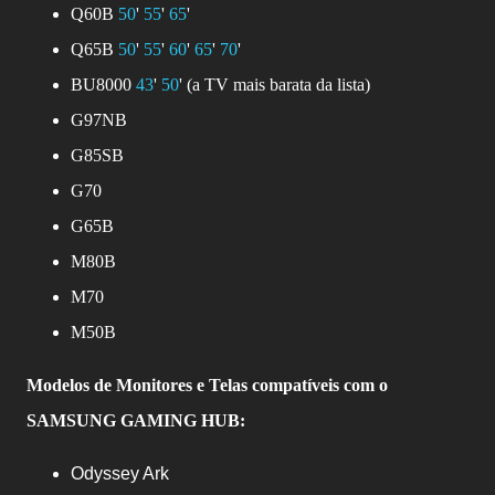
Q60B
50
'
55
'
65
'
Q65B
50
'
55
'
60
'
65
'
70
'
BU8000
43
'
50
' (a TV mais barata da lista)
G97NB
G85SB
G70
G65B
M80B
M70
M50B
Modelos de Monitores e Telas compatíveis com o
SAMSUNG GAMING HUB:
Odyssey Ark