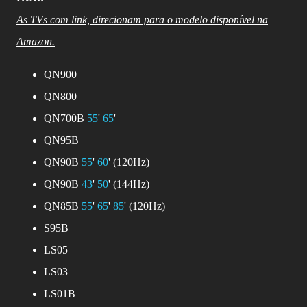
As TVs com link, direcionam para o modelo disponível na
Amazon.
QN900
QN800
QN700B
55
'
65
'
QN95B
QN90B
55
'
60
' (120Hz)
QN90B
43
'
50
' (144Hz)
QN85B
55
'
65
'
85
' (120Hz)
S95B
LS05
LS03
LS01B