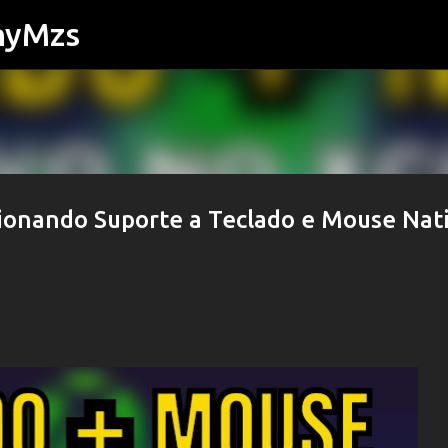
nyMzs
Pular para o conteúdo principal
ionando Suporte a Teclado e Mouse Nat