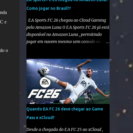
Como jogar no Brasil??
inda
EA Sports FC 26 chegou ao Cloud Gaming
PC e
pelo Amazon Luna O EA Sports FC 26 já está
disponível no Amazon Luna , permitindo
jogar em nuvem mesmo sem console ou PC
potente. No entanto, como o Luna não está
do o
disponível oficialmente no Brasil , é
necessário seguir alguns passos para
configurar e aproveitar o jogo. Passo a passo
para jogar EA Sports FC 26 no Amazon Luna
1️⃣ Alterar a região da conta Amazon Acesse
sua conta Amazon em amazon.com . Vá em
“Sua Conta” > “Gerenciar Conteúdo e
Dispositivos” . No menu “Preferências” ,
Quando EA FC 26 deve chegar ao Game
altere o país/região para Estados Unidos .
Pass e xCloud?
Salve as alterações. Você também precisará
ter um endereço nos EUA , mesmo que
Desde a chegada do EA FC 25 ao xCloud ,