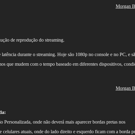
Morgan 
lução de reprodução do streaming.
 latência durante o streaming.
H
oje são 1080p no console e no PC, e s
ramos que mudem com o tempo baseado em diferentes dispositivos, condi
Morgan 
da:
Personalizada, onde não deverá mais aparecer bordas pretas nos
e celulares atuais, onde do lado direito e esquerdo ficam com a borda pr