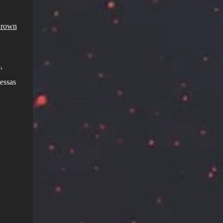
Brown
,
essas