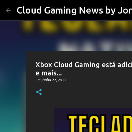
Cloud Gaming News by Jo
Xbox Cloud Gaming está adic
e mais...
Em
junho 22, 2022