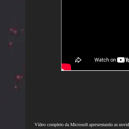
Vídeo completo da Microsoft apresentando as novid