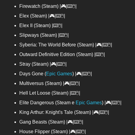
Firewatch (Steam) |🎮|⌨️🖱️|
Elex (Steam) |🎮|⌨️🖱️|
Elex II (Steam) |⌨️🖱️|
Slipways (Steam) |⌨️🖱️|
Syberia: The World Before (Steam) |🎮|⌨️🖱️|
Outward Definitive Edition (Steam) |⌨️🖱️|
Stray (Steam) |🎮|⌨️🖱️|
Days Gone (
Epic Games
) |🎮|⌨️🖱️|
Multiversus (Steam) |🎮|⌨️🖱️|
Hell Let Loose (Steam) |⌨️🖱️|
Elite Dangerous (Steam e
Epic Games
) |🎮|⌨️🖱️|
King Arthur: Knight's Tale (Steam) |🎮|⌨️🖱️|
Gang Beasts (Steam) |🎮|⌨️🖱️|
House Flipper (Steam) |🎮|⌨️🖱️|