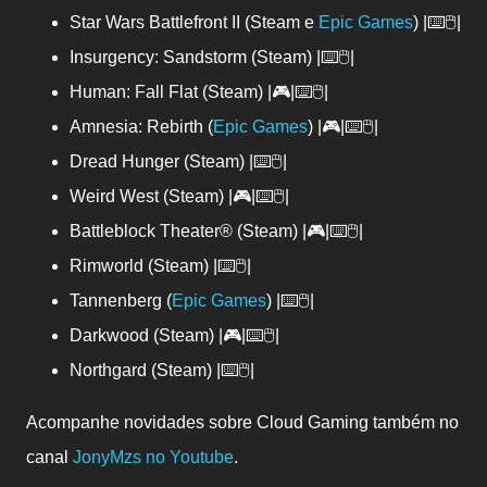
Star Wars Battlefront II (Steam e
Epic Games
) |⌨️🖱️|
Insurgency: Sandstorm (Steam) |⌨️🖱️|
Human: Fall Flat (Steam) |🎮|⌨️🖱️|
Amnesia: Rebirth (
Epic Games
) |🎮|⌨️🖱️|
Dread Hunger (Steam) |⌨️🖱️|
Weird West (Steam) |🎮|⌨️🖱️|
Battleblock Theater® (Steam) |🎮|⌨️🖱️|
Rimworld (Steam) |⌨️🖱️|
Tannenberg (
Epic Games
) |⌨️🖱️|
Darkwood (Steam) |🎮|⌨️🖱️|
Northgard (Steam) |⌨️🖱️|
Acompanhe novidades sobre Cloud Gaming também no
canal
JonyMzs no Youtube
.