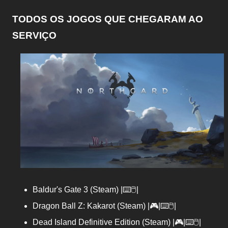
TODOS OS JOGOS QUE CHEGARAM AO
SERVIÇO
Baldur's Gate 3 (Steam) |⌨️🖱️|
Dragon Ball Z: Kakarot (Steam) |🎮|⌨️🖱️|
Dead Island Definitive Edition (Steam) |🎮|⌨️🖱️|