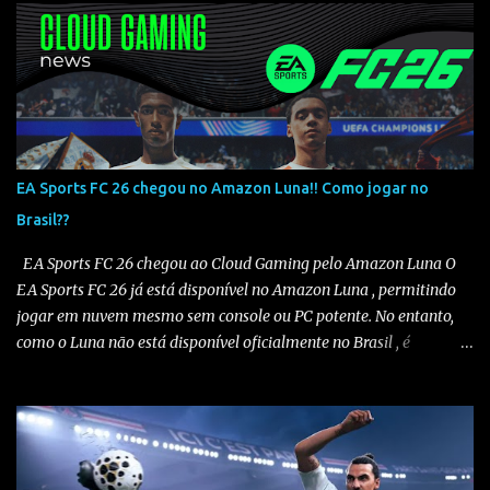
EA Sports FC 26 chegou no Amazon Luna!! Como jogar no
Brasil??
EA Sports FC 26 chegou ao Cloud Gaming pelo Amazon Luna O
EA Sports FC 26 já está disponível no Amazon Luna , permitindo
jogar em nuvem mesmo sem console ou PC potente. No entanto,
como o Luna não está disponível oficialmente no Brasil , é
necessário seguir alguns passos para configurar e aproveitar o
jogo. Passo a passo para jogar EA Sports FC 26 no Amazon Luna
1️⃣ Alterar a região da conta Amazon Acesse sua conta Amazon em
amazon.com . Vá em “Sua Conta” > “Gerenciar Conteúdo e
Dispositivos” . No menu “Preferências” , altere o país/região para