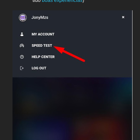
tido
boas experiências
)