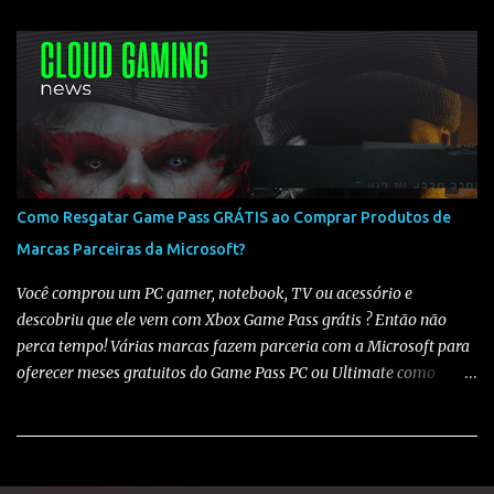
padrão claro de lançamento. Histórico de chegada ao Game Pass
Analisando os últimos títulos, temos o seguinte cenário: 🔹FIFA
22 ➡️ 23/06/2022 (Somente Game Pass) 🔹FIFA 23 ➡️ 16/05/2023
(Somente Game Pass) - Em 21/07/2023 foi liberado no xCloud
🔹EA FC 24 ➡️ 25/06/2024 (Game Pass e xCloud) 🔹EA FC 25 ➡️
12/06/2025 (Game Pass e xCloud) O que isso indica para o EA FC
26? Observando o histórico, fica claro que os jogos da franquia
costumam chegar ao Game Pass entre maio e junho . Mesmo sem
Como Resgatar Game Pass GRÁTIS ao Comprar Produtos de
uma data oficial definida, todos os títulos recentes seguiram esse
Marcas Parceiras da Microsoft?
padrão, sendo adicionados ao catálogo ano após ano. Com base
nisso, é bem provável que o EA FC 26 chegue ao Game Pa...
Você comprou um PC gamer, notebook, TV ou acessório e
descobriu que ele vem com Xbox Game Pass grátis ? Então não
perca tempo! Várias marcas fazem parceria com a Microsoft para
oferecer meses gratuitos do Game Pass PC ou Ultimate como
bônus de compra. Veja abaixo quais marcas oferecem , quanto
tempo você ganha e como resgatar sua assinatura : 💻 Notebooks
ASUS , Acer e Lenovo Duração : 3 meses de PC Game Pass Prazo
final : Alguns fabricantes dão o prazo de 180 dias após o primeiro