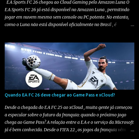
EA Sports FC 26 chegou ao Cloud Gaming pelo Amazon Luna O
EA Sports FC 26 já está disponível no Amazon Luna , permitindo
jogar em nuvem mesmo sem console ou PC potente. No entanto,
como o Luna não está disponível oficialmente no Brasil , é
necessário seguir alguns passos para configurar e aproveitar o
jogo. Passo a passo para jogar EA Sports FC 26 no Amazon Luna
1️⃣ Alterar a região da conta Amazon Acesse sua conta Amazon em
amazon.com . Vá em “Sua Conta” > “Gerenciar Conteúdo e
Dispositivos” . No menu “Preferências” , altere o país/região para
Estados Unidos . Salve as alterações. Você também precisará ter
um endereço nos EUA , mesmo que fictício. Altere seu endereço
aqui . Eu uso endereço de sites de importação e você pode usar o
mesmo se não tiver um, veja na imagem abaixo. Salve as
Quando EA FC 26 deve chegar ao Game Pass e xCloud?
alterações. Isso é necessário pois o Amazon Luna só funciona em
contas configuradas para os EUA ou países suportados . 2️⃣
Desde a chegada do EA FC 25 ao xCloud , muita gente já começou
Escolher uma assinatura compatível Para...
a especular sobre o futuro da franquia: quando o próximo jogo
chega ao Game Pass? A relação entre a EA e o serviço da Microsoft
já é bem conhecida. Desde o FIFA 22 , os jogos da franquia vêm
sendo adicionados ao Game Pass todos os anos , criando um