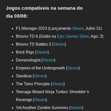
Jogos compatíveis na semana do
dia
03/08:
F1 Manager 2023 (Lançamento
Steam
, Julho 31)
Bloons TD 6 (Grátis na
Epic Games Store
, Ago. 3)
Bloons TD Battles 2 (
Steam
)
Brick Rigs (
Steam
)
Demonologist (
Steam
)
Empires of the Undergrowth (
Steam
)
Stardeus (
Steam
)
The Talos Principle (
Steam
)
Teenage Mutant Ninja Turtles: Shredder’s
Revenge (
Steam
)
Yet Another Zombie Survivors (
Steam
)