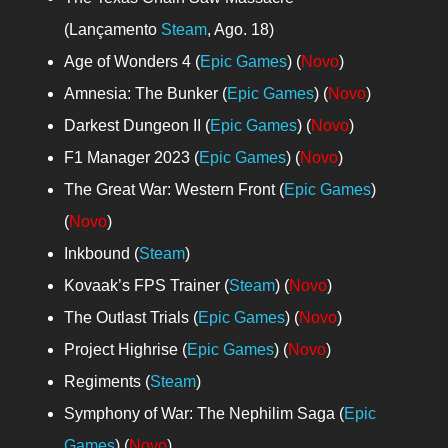
(Lançamento
Steam
, Ago. 18)
Age of Wonders 4 (
Epic Games
) (
Novo
)
Amnesia: The Bunker (
Epic Games
) (
Novo
)
Darkest Dungeon II (
Epic Games
) (
Novo
)
F1 Manager 2023 (
Epic Games
) (
Novo
)
The Great War: Western Front (
Epic Games
)
(
Novo
)
Inkbound (
Steam
)
Kovaak’s FPS Trainer (
Steam
) (
Novo
)
The Outlast Trials (
Epic Games
) (
Novo
)
Project Highrise (
Epic Games
) (
Novo
)
Regiments (
Steam
)
Symphony of War: The Nephilim Saga (
Epic
Games
) (
Novo
)