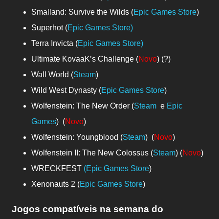
Smalland: Survive the Wilds (
Epic Games Store
)
Superhot (
Epic Games Store)
Terra Invicta (
Epic Games Store)
Ultimate KovaaK’s Challenge (
Novo
) (?)
Wall World (
Steam
)
Wild West Dynasty (
Epic Games Store
)
Wolfenstein: The New Order (
Steam
e
Epic
Games
) (
Novo
)
Wolfenstein: Youngblood (
Steam
) (
Novo
)
Wolfenstein II: The New Colossus (
Steam
) (
Novo
)
WRECKFEST
(Epic Games Store
)
Xenonauts 2 (
Epic Games Store
)
Jogos compatíveis na semana do