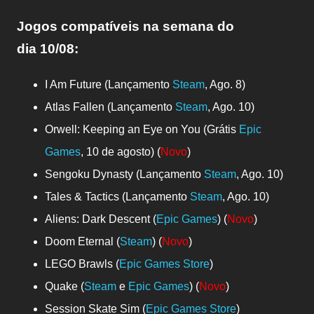
Jogos compatíveis na semana do
dia
10/08:
I Am Future (Lançamento
Steam
, Ago. 8)
Atlas Fallen (Lançamento
Steam
, Ago. 10)
Orwell: Keeping an Eye on You (Grátis
Epic
Games
, 10 de agosto) (
Novo
)
Sengoku Dynasty (Lançamento
Steam
, Ago. 10)
Tales & Tactics (Lançamento
Steam
, Ago. 10)
Aliens: Dark Descent (
Epic Games
) (
Novo
)
Doom Eternal (
Steam
) (
Novo
)
LEGO Brawls (
Epic Games Store
)
Quake (
Steam
e
Epic Games
) (
Novo
)
Session Skate Sim (
Epic Games Store
)