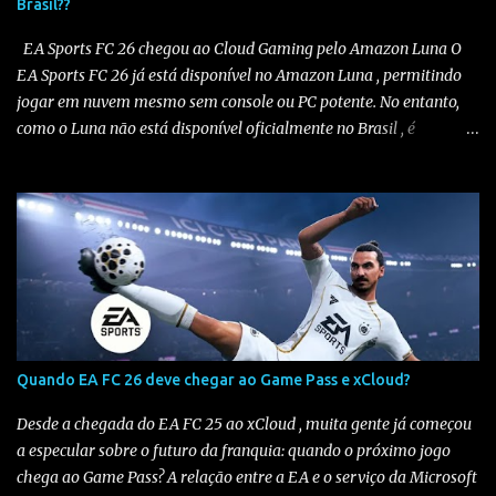
Brasil??
EA Sports FC 26 chegou ao Cloud Gaming pelo Amazon Luna O
EA Sports FC 26 já está disponível no Amazon Luna , permitindo
jogar em nuvem mesmo sem console ou PC potente. No entanto,
como o Luna não está disponível oficialmente no Brasil , é
necessário seguir alguns passos para configurar e aproveitar o
jogo. Passo a passo para jogar EA Sports FC 26 no Amazon Luna
1️⃣ Alterar a região da conta Amazon Acesse sua conta Amazon em
amazon.com . Vá em “Sua Conta” > “Gerenciar Conteúdo e
Dispositivos” . No menu “Preferências” , altere o país/região para
Estados Unidos . Salve as alterações. Você também precisará ter
um endereço nos EUA , mesmo que fictício. Altere seu endereço
aqui . Eu uso endereço de sites de importação e você pode usar o
mesmo se não tiver um, veja na imagem abaixo. Salve as
Quando EA FC 26 deve chegar ao Game Pass e xCloud?
alterações. Isso é necessário pois o Amazon Luna só funciona em
contas configuradas para os EUA ou países suportados . 2️⃣
Desde a chegada do EA FC 25 ao xCloud , muita gente já começou
Escolher uma assinatura compatível Para...
a especular sobre o futuro da franquia: quando o próximo jogo
chega ao Game Pass? A relação entre a EA e o serviço da Microsoft