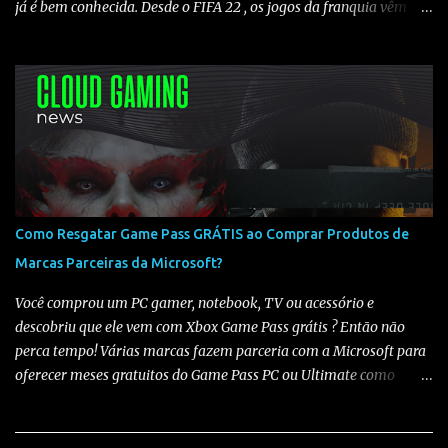
já é bem conhecida. Desde o FIFA 22 , os jogos da franquia vêm
sendo adicionados ao Game Pass todos os anos , criando um
padrão claro de lançamento. Histórico de chegada ao Game Pass
Analisando os últimos títulos, temos o seguinte cenário: 🔹FIFA
22 ➡️ 23/06/2022 (Somente Game Pass) 🔹FIFA 23 ➡️ 16/05/2023
(Somente Game Pass) - Em 21/07/2023 foi liberado no xCloud
🔹EA FC 24 ➡️ 25/06/2024 (Game Pass e xCloud) 🔹EA FC 25 ➡️
12/06/2025 (Game Pass e xCloud) O que isso indica para o EA FC
26? Observando o histórico, fica claro que os jogos da franquia
costumam chegar ao Game Pass entre maio e junho . Mesmo sem
Como Resgatar Game Pass GRÁTIS ao Comprar Produtos de
uma data oficial definida, todos os títulos recentes seguiram esse
Marcas Parceiras da Microsoft?
padrão, sendo adicionados ao catálogo ano após ano. Com base
nisso, é bem provável que o EA FC 26 chegue ao Game Pa...
Você comprou um PC gamer, notebook, TV ou acessório e
descobriu que ele vem com Xbox Game Pass grátis ? Então não
perca tempo! Várias marcas fazem parceria com a Microsoft para
oferecer meses gratuitos do Game Pass PC ou Ultimate como
bônus de compra. Veja abaixo quais marcas oferecem , quanto
tempo você ganha e como resgatar sua assinatura : 💻 Notebooks
ASUS , Acer e Lenovo Duração : 3 meses de PC Game Pass Prazo