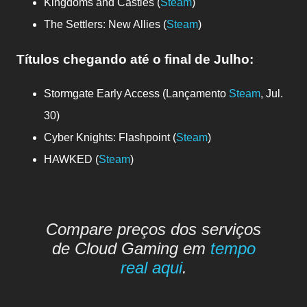
Kingdoms and Castles (
Steam
)
The Settlers: New Allies (
Steam
)
Títulos chegando até o final de Julho
:
Stormgate Early Access (Lançamento
Steam
, Jul.
30)
Cyber Knights: Flashpoint (
Steam
)
HAWKED (
Steam
)
Compare preços dos serviços
de Cloud Gaming em
tempo
real aqui
.