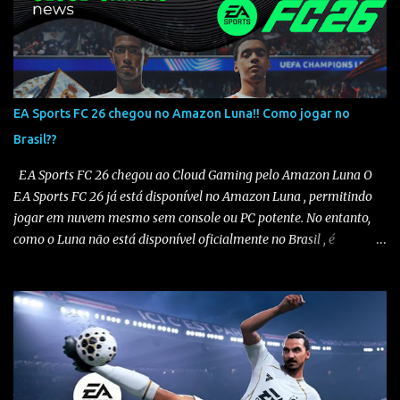
EA Sports FC 26 chegou no Amazon Luna!! Como jogar no
Brasil??
EA Sports FC 26 chegou ao Cloud Gaming pelo Amazon Luna O
EA Sports FC 26 já está disponível no Amazon Luna , permitindo
jogar em nuvem mesmo sem console ou PC potente. No entanto,
como o Luna não está disponível oficialmente no Brasil , é
necessário seguir alguns passos para configurar e aproveitar o
jogo. Passo a passo para jogar EA Sports FC 26 no Amazon Luna
1️⃣ Alterar a região da conta Amazon Acesse sua conta Amazon em
amazon.com . Vá em “Sua Conta” > “Gerenciar Conteúdo e
Dispositivos” . No menu “Preferências” , altere o país/região para
Estados Unidos . Salve as alterações. Você também precisará ter
um endereço nos EUA , mesmo que fictício. Altere seu endereço