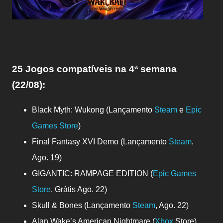
25 Jogos compatíveis
na 4ª semana
(22/08)
:
Black Myth: Wukong (Lançamento
Steam
e
Epic
Games Store
)
Final Fantasy XVI Demo (Lançamento
Steam
,
Ago. 19)
GIGANTIC: RAMPAGE EDITION (
Epic Games
Store
, Grátis Ago. 22)
Skull & Bones (Lançamento
Steam
, Ago. 22)
Alan Wake’s American Nightmare (
Xbox
Store)