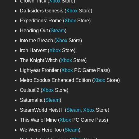
Crown Trick (
Xbox
Store)
Darksiders Genesis (
Xbox
Store)
Expeditions: Rome (
Xbox
Store)
Heading Out (
Steam
)
Into the Breach (
Xbox
Store)
Iron Harvest (
Xbox
Store)
The Knight Witch (
Xbox
Store)
Lightyear Frontier (
Xbox
PC Game Pass)
Metro Exodus Enhanced Edition (
Xbox
Store)
Outlast 2 (
Xbox
Store)
Saturnalia (
Steam
)
SteamWorld Heist II (
Steam,
Xbox
Store)
This War of Mine (
Xbox
PC Game Pass)
We Were Here Too (
Steam
)