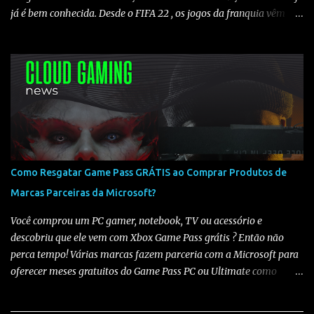
já é bem conhecida. Desde o FIFA 22 , os jogos da franquia vêm
sendo adicionados ao Game Pass todos os anos , criando um
padrão claro de lançamento. Histórico de chegada ao Game Pass
Analisando os últimos títulos, temos o seguinte cenário: 🔹FIFA
22 ➡️ 23/06/2022 (Somente Game Pass) 🔹FIFA 23 ➡️ 16/05/2023
(Somente Game Pass) - Em 21/07/2023 foi liberado no xCloud
🔹EA FC 24 ➡️ 25/06/2024 (Game Pass e xCloud) 🔹EA FC 25 ➡️
12/06/2025 (Game Pass e xCloud) O que isso indica para o EA FC
26? Observando o histórico, fica claro que os jogos da franquia
costumam chegar ao Game Pass entre maio e junho . Mesmo sem
Como Resgatar Game Pass GRÁTIS ao Comprar Produtos de
uma data oficial definida, todos os títulos recentes seguiram esse
Marcas Parceiras da Microsoft?
padrão, sendo adicionados ao catálogo ano após ano. Com base
nisso, é bem provável que o EA FC 26 chegue ao Game Pa...
Você comprou um PC gamer, notebook, TV ou acessório e
descobriu que ele vem com Xbox Game Pass grátis ? Então não
perca tempo! Várias marcas fazem parceria com a Microsoft para
oferecer meses gratuitos do Game Pass PC ou Ultimate como
bônus de compra. Veja abaixo quais marcas oferecem , quanto
tempo você ganha e como resgatar sua assinatura : 💻 Notebooks