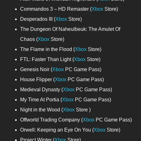
Commandos 3 – HD Remaster (
Xbox
Store)
Desperados III (
Xbox
Store)
The Dungeon Of Naheulbeuk: The Amulet Of
Chaos (
Xbox
Store)
The Flame in the Flood (
Xbox
Store)
FTL: Faster Than Light (
Xbox
Store)
Genesis Noir (
Xbox
PC Game Pass)
House Flipper (
Xbox
PC Game Pass)
Medieval Dynasty (
Xbox
PC Game Pass)
My Time At Portia (
Xbox
PC Game Pass)
Night in the Wood (
Xbox
Store )
Offworld Trading Company (
Xbox
PC Game Pass)
Orwell: Keeping an Eye On You (
Xbox
Store)
Project Winter (
Xbox
Store)