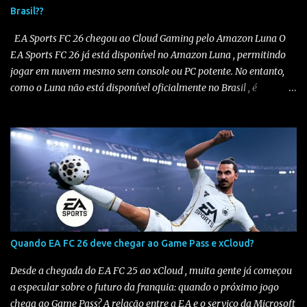
Brasil??
EA Sports FC 26 chegou ao Cloud Gaming pelo Amazon Luna O
EA Sports FC 26 já está disponível no Amazon Luna , permitindo
jogar em nuvem mesmo sem console ou PC potente. No entanto,
como o Luna não está disponível oficialmente no Brasil , é
necessário seguir alguns passos para configurar e aproveitar o
jogo. Passo a passo para jogar EA Sports FC 26 no Amazon Luna
1️⃣ Alterar a região da conta Amazon Acesse sua conta Amazon em
amazon.com . Vá em “Sua Conta” > “Gerenciar Conteúdo e
Dispositivos” . No menu “Preferências” , altere o país/região para
Estados Unidos . Salve as alterações. Você também precisará ter
um endereço nos EUA , mesmo que fictício. Altere seu endereço
aqui . Eu uso endereço de sites de importação e você pode usar o
mesmo se não tiver um, veja na imagem abaixo. Salve as
Quando EA FC 26 deve chegar ao Game Pass e xCloud?
alterações. Isso é necessário pois o Amazon Luna só funciona em
contas configuradas para os EUA ou países suportados . 2️⃣
Desde a chegada do EA FC 25 ao xCloud , muita gente já começou
Escolher uma assinatura compatível Para...
a especular sobre o futuro da franquia: quando o próximo jogo
chega ao Game Pass? A relação entre a EA e o serviço da Microsoft