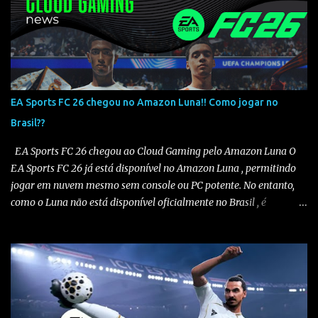
EA Sports FC 26 chegou no Amazon Luna!! Como jogar no
Brasil??
EA Sports FC 26 chegou ao Cloud Gaming pelo Amazon Luna O
EA Sports FC 26 já está disponível no Amazon Luna , permitindo
jogar em nuvem mesmo sem console ou PC potente. No entanto,
como o Luna não está disponível oficialmente no Brasil , é
necessário seguir alguns passos para configurar e aproveitar o
jogo. Passo a passo para jogar EA Sports FC 26 no Amazon Luna
1️⃣ Alterar a região da conta Amazon Acesse sua conta Amazon em
amazon.com . Vá em “Sua Conta” > “Gerenciar Conteúdo e
Dispositivos” . No menu “Preferências” , altere o país/região para
Estados Unidos . Salve as alterações. Você também precisará ter