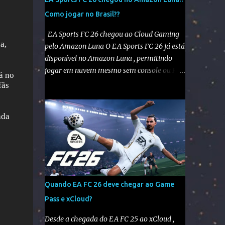
Como jogar no Brasil??
EA Sports FC 26 chegou ao Cloud Gaming
a,
pelo Amazon Luna O EA Sports FC 26 já está
disponível no Amazon Luna , permitindo
jogar em nuvem mesmo sem console ou PC
á no
potente. No entanto, como o Luna não está
fãs
disponível oficialmente no Brasil , é
necessário seguir alguns passos para
ada
configurar e aproveitar o jogo. Passo a passo
para jogar EA Sports FC 26 no Amazon Luna
1️⃣ Alterar a região da conta Amazon Acesse
sua conta Amazon em amazon.com . Vá em
“Sua Conta” > “Gerenciar Conteúdo e
Dispositivos” . No menu “Preferências” ,
Quando EA FC 26 deve chegar ao Game
altere o país/região para Estados Unidos .
Pass e xCloud?
Salve as alterações. Você também precisará
ter um endereço nos EUA , mesmo que
Desde a chegada do EA FC 25 ao xCloud ,