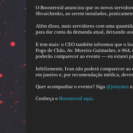
O Boosteroid anunciou que os novos servidor
Shvaichenko, ao serem instalados, praticament
Além disso, mais servidores com uma quantida
para dar conta da demanda atual, deixando assi
E tem mais: o CEO também informou que o local
Fogo de Chão, Av. Moreira Guimarães, n 964, em
poderão comparecer ao evento — eu estarei pr
Infelizmente, Ivan não poderá comparecer ao e
em janeiro e, por recomendação médica, dever
Quer acompanhar o evento? Siga
@jonymzs
n
Conheça o
Boosteroid aqui
.