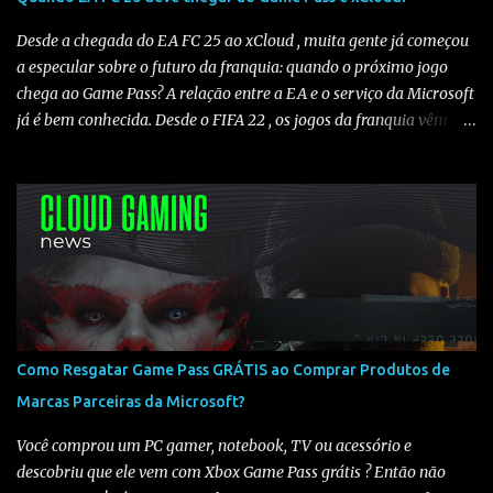
alterações. Isso é necessário pois o Amazon Luna só funciona em
contas configuradas para os EUA ou países suportados . 2️⃣
Desde a chegada do EA FC 25 ao xCloud , muita gente já começou
Escolher uma assinatura compatível Para...
a especular sobre o futuro da franquia: quando o próximo jogo
chega ao Game Pass? A relação entre a EA e o serviço da Microsoft
já é bem conhecida. Desde o FIFA 22 , os jogos da franquia vêm
sendo adicionados ao Game Pass todos os anos , criando um
padrão claro de lançamento. Histórico de chegada ao Game Pass
Analisando os últimos títulos, temos o seguinte cenário: 🔹FIFA
22 ➡️ 23/06/2022 (Somente Game Pass) 🔹FIFA 23 ➡️ 16/05/2023
(Somente Game Pass) - Em 21/07/2023 foi liberado no xCloud
🔹EA FC 24 ➡️ 25/06/2024 (Game Pass e xCloud) 🔹EA FC 25 ➡️
12/06/2025 (Game Pass e xCloud) O que isso indica para o EA FC
26? Observando o histórico, fica claro que os jogos da franquia
costumam chegar ao Game Pass entre maio e junho . Mesmo sem
Como Resgatar Game Pass GRÁTIS ao Comprar Produtos de
uma data oficial definida, todos os títulos recentes seguiram esse
Marcas Parceiras da Microsoft?
padrão, sendo adicionados ao catálogo ano após ano. Com base
nisso, é bem provável que o EA FC 26 chegue ao Game Pa...
Você comprou um PC gamer, notebook, TV ou acessório e
descobriu que ele vem com Xbox Game Pass grátis ? Então não