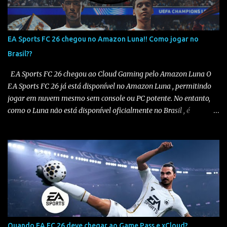
EA Sports FC 26 chegou no Amazon Luna!! Como jogar no
Brasil??
EA Sports FC 26 chegou ao Cloud Gaming pelo Amazon Luna O
EA Sports FC 26 já está disponível no Amazon Luna , permitindo
jogar em nuvem mesmo sem console ou PC potente. No entanto,
como o Luna não está disponível oficialmente no Brasil , é
necessário seguir alguns passos para configurar e aproveitar o
jogo. Passo a passo para jogar EA Sports FC 26 no Amazon Luna
1️⃣ Alterar a região da conta Amazon Acesse sua conta Amazon em
amazon.com . Vá em “Sua Conta” > “Gerenciar Conteúdo e
Dispositivos” . No menu “Preferências” , altere o país/região para
Estados Unidos . Salve as alterações. Você também precisará ter
um endereço nos EUA , mesmo que fictício. Altere seu endereço
aqui . Eu uso endereço de sites de importação e você pode usar o
mesmo se não tiver um, veja na imagem abaixo. Salve as
Quando EA FC 26 deve chegar ao Game Pass e xCloud?