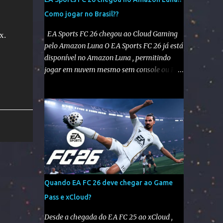
s
Como jogar no Brasil??
EA Sports FC 26 chegou ao Cloud Gaming
x.
pelo Amazon Luna O EA Sports FC 26 já está
disponível no Amazon Luna , permitindo
jogar em nuvem mesmo sem console ou PC
potente. No entanto, como o Luna não está
disponível oficialmente no Brasil , é
necessário seguir alguns passos para
configurar e aproveitar o jogo. Passo a passo
para jogar EA Sports FC 26 no Amazon Luna
1️⃣ Alterar a região da conta Amazon Acesse
sua conta Amazon em amazon.com . Vá em
“Sua Conta” > “Gerenciar Conteúdo e
Dispositivos” . No menu “Preferências” ,
Quando EA FC 26 deve chegar ao Game
altere o país/região para Estados Unidos .
Pass e xCloud?
Salve as alterações. Você também precisará
ter um endereço nos EUA , mesmo que
Desde a chegada do EA FC 25 ao xCloud ,