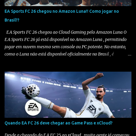
EA Sports FC 26 chegou no Amazon Luna!! Como jogar no
Brasil??
EA Sports FC 26 chegou ao Cloud Gaming pelo Amazon Luna O
EA Sports FC 26 já está disponível no Amazon Luna , permitindo
jogar em nuvem mesmo sem console ou PC potente. No entanto,
como o Luna não está disponível oficialmente no Brasil , é
necessário seguir alguns passos para configurar e aproveitar o
jogo. Passo a passo para jogar EA Sports FC 26 no Amazon Luna
1️⃣ Alterar a região da conta Amazon Acesse sua conta Amazon em
amazon.com . Vá em “Sua Conta” > “Gerenciar Conteúdo e
Dispositivos” . No menu “Preferências” , altere o país/região para
Estados Unidos . Salve as alterações. Você também precisará ter
um endereço nos EUA , mesmo que fictício. Altere seu endereço
aqui . Eu uso endereço de sites de importação e você pode usar o
mesmo se não tiver um, veja na imagem abaixo. Salve as
Quando EA FC 26 deve chegar ao Game Pass e xCloud?
alterações. Isso é necessário pois o Amazon Luna só funciona em
contas configuradas para os EUA ou países suportados . 2️⃣
Desde a chegada do EA FC 25 ao xCloud , muita gente já começou