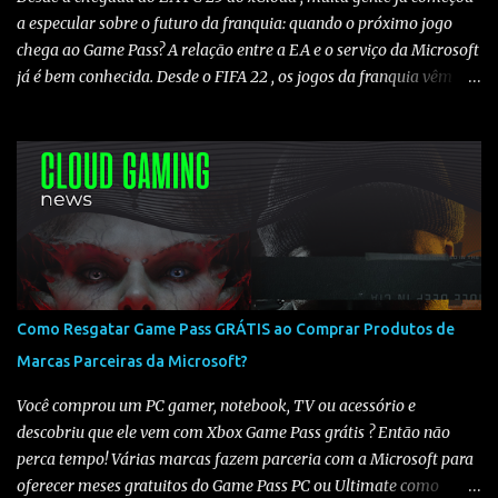
Escolher uma assinatura compatível Para...
a especular sobre o futuro da franquia: quando o próximo jogo
chega ao Game Pass? A relação entre a EA e o serviço da Microsoft
já é bem conhecida. Desde o FIFA 22 , os jogos da franquia vêm
sendo adicionados ao Game Pass todos os anos , criando um
padrão claro de lançamento. Histórico de chegada ao Game Pass
Analisando os últimos títulos, temos o seguinte cenário: 🔹FIFA
22 ➡️ 23/06/2022 (Somente Game Pass) 🔹FIFA 23 ➡️ 16/05/2023
(Somente Game Pass) - Em 21/07/2023 foi liberado no xCloud
🔹EA FC 24 ➡️ 25/06/2024 (Game Pass e xCloud) 🔹EA FC 25 ➡️
12/06/2025 (Game Pass e xCloud) O que isso indica para o EA FC
26? Observando o histórico, fica claro que os jogos da franquia
costumam chegar ao Game Pass entre maio e junho . Mesmo sem
Como Resgatar Game Pass GRÁTIS ao Comprar Produtos de
uma data oficial definida, todos os títulos recentes seguiram esse
Marcas Parceiras da Microsoft?
padrão, sendo adicionados ao catálogo ano após ano. Com base
nisso, é bem provável que o EA FC 26 chegue ao Game Pa...
Você comprou um PC gamer, notebook, TV ou acessório e
descobriu que ele vem com Xbox Game Pass grátis ? Então não
perca tempo! Várias marcas fazem parceria com a Microsoft para
oferecer meses gratuitos do Game Pass PC ou Ultimate como