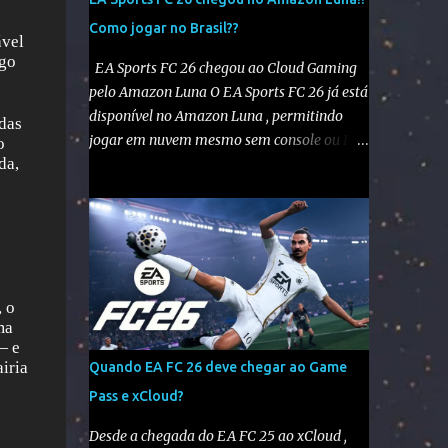
Como jogar no Brasil??
ável
ogo
EA Sports FC 26 chegou ao Cloud Gaming
pelo Amazon Luna O EA Sports FC 26 já está
disponível no Amazon Luna , permitindo
das
jogar em nuvem mesmo sem console ou PC
o
da,
potente. No entanto, como o Luna não está
disponível oficialmente no Brasil , é
necessário seguir alguns passos para
configurar e aproveitar o jogo. Passo a passo
para jogar EA Sports FC 26 no Amazon Luna
1️⃣ Alterar a região da conta Amazon Acesse
 o
sua conta Amazon em amazon.com . Vá em
ma
“Sua Conta” > “Gerenciar Conteúdo e
— e
Dispositivos” . No menu “Preferências” ,
iria
Quando EA FC 26 deve chegar ao Game
altere o país/região para Estados Unidos .
Pass e xCloud?
Salve as alterações. Você também precisará
ter um endereço nos EUA , mesmo que
Desde a chegada do EA FC 25 ao xCloud ,