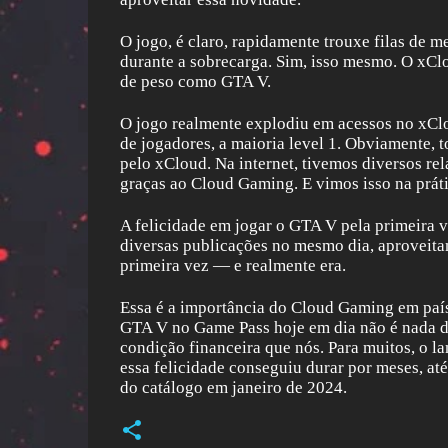
O jogo, é claro, rapidamente trouxe filas de m
durante a sobrecarga. Sim, isso mesmo. O xC
de peso como GTA V.
O jogo realmente explodiu em acessos no xClo
de jogadores, a maioria level 1. Obviamente
pelo xCloud. Na internet, tivemos diversos re
graças ao Cloud Gaming. E vimos isso na prát
A felicidade em jogar o GTA V pela primeira v
diversas publicações no mesmo dia, aproveita
primeira vez — e realmente era.
Essa é a importância do Cloud Gaming em país
GTA V no Game Pass hoje em dia não é nada 
condição financeira que nós. Para muitos, o 
essa felicidade conseguiu durar por meses, at
do catálogo em janeiro de 2024.