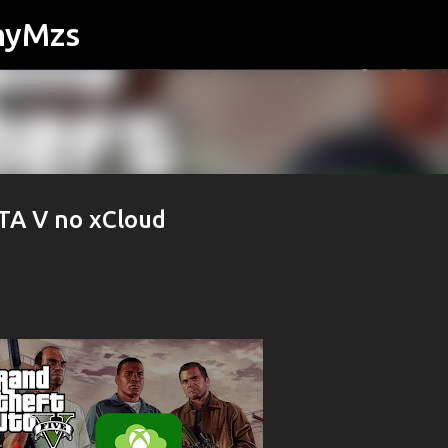
nyMzs
Pular para o conteúdo principal
TA V no xCloud