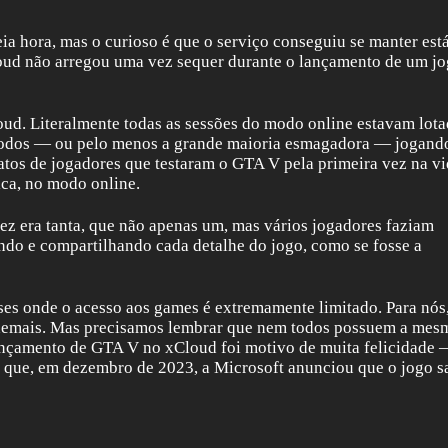
eia hora, mas o curioso é que o serviço conseguiu se manter est
loud não arregou uma vez sequer durante o lançamento de um j
ud. Literalmente todas as sessões do modo online estavam lota
, todos — ou pelo menos a grande maioria esmagadora — jogand
latos de jogadores que testaram o GTA V pela primeira vez na vi
ica, no modo online.
ez era tanta, que não apenas um, mas vários jogadores faziam
ndo e compartilhando cada detalhe do jogo, como se fosse a
es onde o acesso aos games é extremamente limitado. Para nós,
demais. Mas precisamos lembrar que nem todos possuem a mes
lançamento de GTA V no xCloud foi motivo de muita felicidade 
é que, em dezembro de 2023, a Microsoft anunciou que o jogo sa