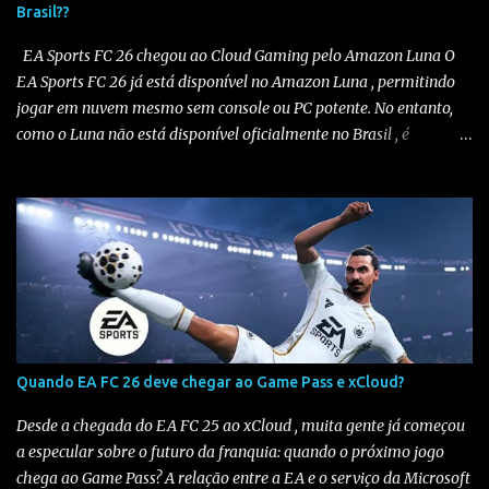
Brasil??
EA Sports FC 26 chegou ao Cloud Gaming pelo Amazon Luna O
EA Sports FC 26 já está disponível no Amazon Luna , permitindo
jogar em nuvem mesmo sem console ou PC potente. No entanto,
como o Luna não está disponível oficialmente no Brasil , é
necessário seguir alguns passos para configurar e aproveitar o
jogo. Passo a passo para jogar EA Sports FC 26 no Amazon Luna
1️⃣ Alterar a região da conta Amazon Acesse sua conta Amazon em
amazon.com . Vá em “Sua Conta” > “Gerenciar Conteúdo e
Dispositivos” . No menu “Preferências” , altere o país/região para
Estados Unidos . Salve as alterações. Você também precisará ter
um endereço nos EUA , mesmo que fictício. Altere seu endereço
aqui . Eu uso endereço de sites de importação e você pode usar o
mesmo se não tiver um, veja na imagem abaixo. Salve as
Quando EA FC 26 deve chegar ao Game Pass e xCloud?
alterações. Isso é necessário pois o Amazon Luna só funciona em
contas configuradas para os EUA ou países suportados . 2️⃣
Desde a chegada do EA FC 25 ao xCloud , muita gente já começou
Escolher uma assinatura compatível Para...
a especular sobre o futuro da franquia: quando o próximo jogo
chega ao Game Pass? A relação entre a EA e o serviço da Microsoft