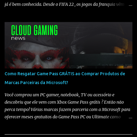
já é bem conhecida. Desde o FIFA 22 , os jogos da franquia vêm
sendo adicionados ao Game Pass todos os anos , criando um
padrão claro de lançamento. Histórico de chegada ao Game Pass
Analisando os últimos títulos, temos o seguinte cenário: 🔹FIFA
22 ➡️ 23/06/2022 (Somente Game Pass) 🔹FIFA 23 ➡️ 16/05/2023
(Somente Game Pass) - Em 21/07/2023 foi liberado no xCloud
🔹EA FC 24 ➡️ 25/06/2024 (Game Pass e xCloud) 🔹EA FC 25 ➡️
12/06/2025 (Game Pass e xCloud) O que isso indica para o EA FC
26? Observando o histórico, fica claro que os jogos da franquia
costumam chegar ao Game Pass entre maio e junho . Mesmo sem
Como Resgatar Game Pass GRÁTIS ao Comprar Produtos de
uma data oficial definida, todos os títulos recentes seguiram esse
Marcas Parceiras da Microsoft?
padrão, sendo adicionados ao catálogo ano após ano. Com base
nisso, é bem provável que o EA FC 26 chegue ao Game Pa...
Você comprou um PC gamer, notebook, TV ou acessório e
descobriu que ele vem com Xbox Game Pass grátis ? Então não
perca tempo! Várias marcas fazem parceria com a Microsoft para
oferecer meses gratuitos do Game Pass PC ou Ultimate como
bônus de compra. Veja abaixo quais marcas oferecem , quanto
tempo você ganha e como resgatar sua assinatura : 💻 Notebooks