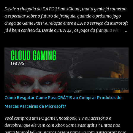
alterações. Isso é necessário pois o Amazon Luna só funciona em
contas configuradas para os EUA ou países suportados . 2️⃣
Desde a chegada do EA FC 25 ao xCloud , muita gente já começou
Escolher uma assinatura compatível Para...
a especular sobre o futuro da franquia: quando o próximo jogo
chega ao Game Pass? A relação entre a EA e o serviço da Microsoft
já é bem conhecida. Desde o FIFA 22 , os jogos da franquia vêm
sendo adicionados ao Game Pass todos os anos , criando um
padrão claro de lançamento. Histórico de chegada ao Game Pass
Analisando os últimos títulos, temos o seguinte cenário: 🔹FIFA
22 ➡️ 23/06/2022 (Somente Game Pass) 🔹FIFA 23 ➡️ 16/05/2023
(Somente Game Pass) - Em 21/07/2023 foi liberado no xCloud
🔹EA FC 24 ➡️ 25/06/2024 (Game Pass e xCloud) 🔹EA FC 25 ➡️
12/06/2025 (Game Pass e xCloud) O que isso indica para o EA FC
26? Observando o histórico, fica claro que os jogos da franquia
costumam chegar ao Game Pass entre maio e junho . Mesmo sem
Como Resgatar Game Pass GRÁTIS ao Comprar Produtos de
uma data oficial definida, todos os títulos recentes seguiram esse
Marcas Parceiras da Microsoft?
padrão, sendo adicionados ao catálogo ano após ano. Com base
nisso, é bem provável que o EA FC 26 chegue ao Game Pa...
Você comprou um PC gamer, notebook, TV ou acessório e
descobriu que ele vem com Xbox Game Pass grátis ? Então não
perca tempo! Várias marcas fazem parceria com a Microsoft para