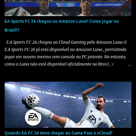
EA Sports FC 26 chegou no Amazon Luna!! Como jogar no
Brasil??
EA Sports FC 26 chegou ao Cloud Gaming pelo Amazon Luna O
EA Sports FC 26 já está disponível no Amazon Luna , permitindo
jogar em nuvem mesmo sem console ou PC potente. No entanto,
como o Luna não está disponível oficialmente no Brasil , é
necessário seguir alguns passos para configurar e aproveitar o
jogo. Passo a passo para jogar EA Sports FC 26 no Amazon Luna
1️⃣ Alterar a região da conta Amazon Acesse sua conta Amazon em
amazon.com . Vá em “Sua Conta” > “Gerenciar Conteúdo e
Dispositivos” . No menu “Preferências” , altere o país/região para
Estados Unidos . Salve as alterações. Você também precisará ter
um endereço nos EUA , mesmo que fictício. Altere seu endereço
aqui . Eu uso endereço de sites de importação e você pode usar o
mesmo se não tiver um, veja na imagem abaixo. Salve as
Quando EA FC 26 deve chegar ao Game Pass e xCloud?