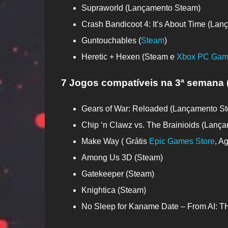
Supraworld (Lançamento Steam)
Crash Bandicoot 4: It’s About Time (Lan
Guntouchables (
Steam
)
Heretic + Hexen (Steam e
Xbox PC Gam
7 Jogos compatíveis na 3ª semana (
Gears of War: Reloaded (Lançamento S
Chip ‘n Clawz vs. The Brainioids (Lanç
Make Way ( Grátis
Epic Games Store
, Ag
Among Us 3D (Steam)
Gatekeeper (Steam)
Knightica (Steam)
No Sleep for Kaname Date – From AI: