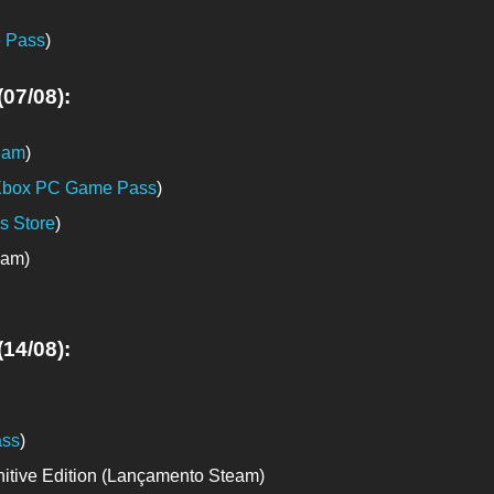
 Pass
)
07/08):
eam
)
box PC Game Pass
)
s Store
)
am)
14/08):
ss
)
itive Edition (Lançamento Steam)