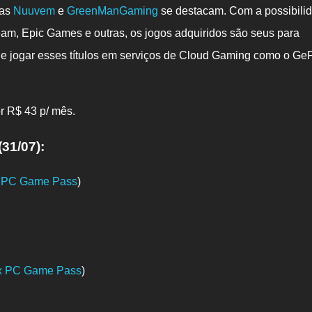
jas
Nuuvem
e
GreenManGaming
se destacam. Com a possibili
am, Epic Games e outras, os jogos adquiridos são seus para
 de jogar esses títulos em serviços de Cloud Gaming como o Ge
 R$ 43 p/ mês.
31/07):
 PC Game Pass
)
x PC Game Pass
)