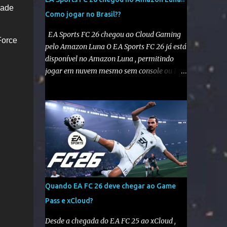
dade
Como jogar no Brasil??
EA Sports FC 26 chegou ao Cloud Gaming
Force
pelo Amazon Luna O EA Sports FC 26 já está
disponível no Amazon Luna , permitindo
jogar em nuvem mesmo sem console ou PC
potente. No entanto, como o Luna não está
disponível oficialmente no Brasil , é
necessário seguir alguns passos para
configurar e aproveitar o jogo. Passo a passo
para jogar EA Sports FC 26 no Amazon Luna
1️⃣ Alterar a região da conta Amazon Acesse
sua conta Amazon em amazon.com . Vá em
“Sua Conta” > “Gerenciar Conteúdo e
Dispositivos” . No menu “Preferências” ,
Quando EA FC 26 deve chegar ao Game
altere o país/região para Estados Unidos .
Pass e xCloud?
Salve as alterações. Você também precisará
ter um endereço nos EUA , mesmo que
Desde a chegada do EA FC 25 ao xCloud ,