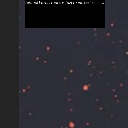
tempo! Várias marcas fazem parceria com a
uma data oficial definida, todos os títulos
Microsoft para oferecer meses gratuitos do
recentes seguiram esse padrão, sendo
Game Pass PC ou Ultimate como bônus de
adicionados ao catálogo ano após ano. Com
compra. Veja abaixo quais marcas oferecem
base nisso, é bem provável que o EA FC 26
, quanto tempo você ganha e como resgatar
chegue ao Game Pa...
sua assinatura : 💻 Notebooks ASUS , Acer e
Lenovo Duração : 3 meses de PC Game Pass
Prazo final : Alguns fabricantes dão o prazo
de 180 dias após o primeiro uso do
equipamento para resgate do código mas
não parece ser uma regra para todos.
Dispositivos compatíveis : Os modelos
compatíveis para resgate podem variar,
então vale o teste para ver se você tem
direito. Como resgatar : Acesse a Microsoft
Store . Vá em Biblioteca > Incluído com este
dispositivo . Clique em Obter . 📺 Samsung
(Smart TVs e Monitores com Gaming Hub)
Duração : 2 meses de Game Pass Ultimate