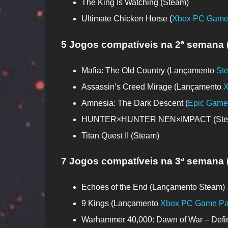
The King Is Watching (Steam)
Ultimate Chicken Horse (
Xbox PC Game
5 Jogos compatíveis na 2ª semana (
Mafia: The Old Country (Lançamento
St
Assassin’s Creed Mirage (Lançamento
X
Amnesia: The Dark Descent (
Epic Game
HUNTER×HUNTER NEN×IMPACT (Ste
Titan Quest II (Steam)
7 Jogos compatíveis na 3ª semana (
Echoes of the End (Lançamento Steam)
9 Kings (Lançamento
Xbox PC Game Pa
Warhammer 40,000: Dawn of War – Defin