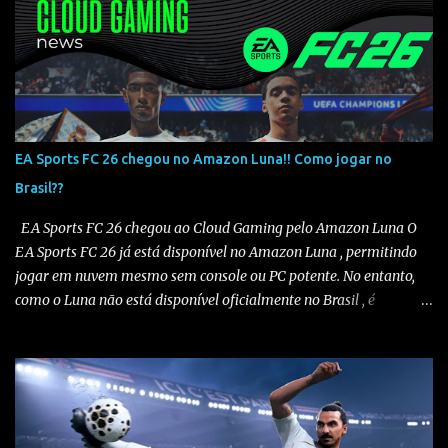
EA Sports FC 26 chegou no Amazon Luna!! Como jogar no
Brasil??
EA Sports FC 26 chegou ao Cloud Gaming pelo Amazon Luna O
EA Sports FC 26 já está disponível no Amazon Luna , permitindo
jogar em nuvem mesmo sem console ou PC potente. No entanto,
como o Luna não está disponível oficialmente no Brasil , é
necessário seguir alguns passos para configurar e aproveitar o
jogo. Passo a passo para jogar EA Sports FC 26 no Amazon Luna
1️⃣ Alterar a região da conta Amazon Acesse sua conta Amazon em
amazon.com . Vá em “Sua Conta” > “Gerenciar Conteúdo e
Dispositivos” . No menu “Preferências” , altere o país/região para
Estados Unidos . Salve as alterações. Você também precisará ter